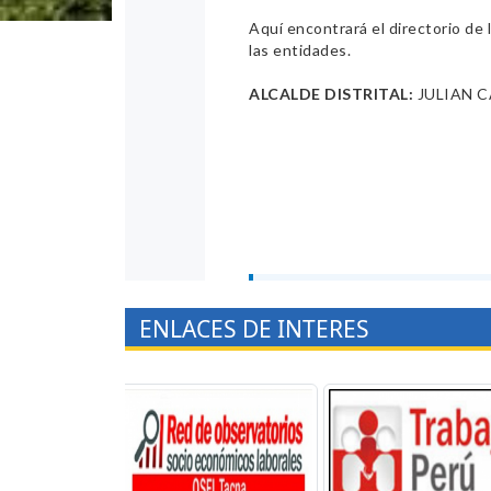
ENLACES DE INTERES