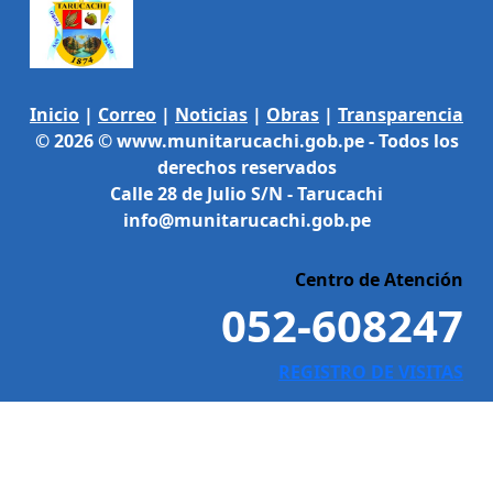
Inicio
|
Correo
|
Noticias
|
Obras
|
Transparencia
© 2026 © www.munitarucachi.gob.pe - Todos los
derechos reservados
Calle 28 de Julio S/N - Tarucachi
info@munitarucachi.gob.pe
Centro de Atención
052-608247
REGISTRO DE VISITAS