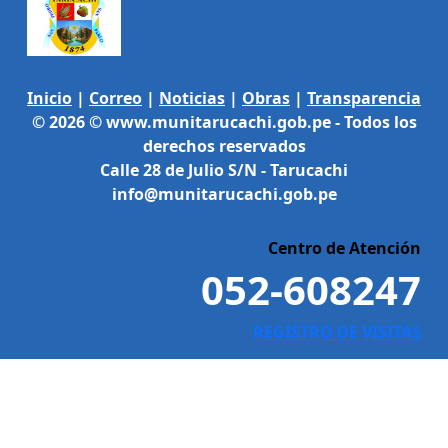
Inicio
|
Correo
|
Noticias
|
Obras
|
Transparencia
© 2026 © www.munitarucachi.gob.pe - Todos los
derechos reservados
Calle 28 de Julio S/N - Tarucachi
info@munitarucachi.gob.pe
Centro de Atención
052-608247
REGISTRO DE VISITAS