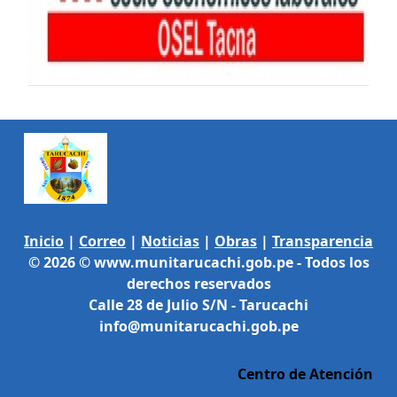
Inicio
|
Correo
|
Noticias
|
Obras
|
Transparencia
© 2026 © www.munitarucachi.gob.pe - Todos los
derechos reservados
Calle 28 de Julio S/N - Tarucachi
info@munitarucachi.gob.pe
Centro de Atención